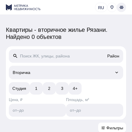
RU
Квартиры - вторичное жилье Рязани.
Найдено 0 объектов
search
Район
keyboard_arrow_down
Вторичка
Студия
1
2
3
4+
Цена, ₽
Площадь, м²
от
–
до
от
–
до
Фильтры
tune